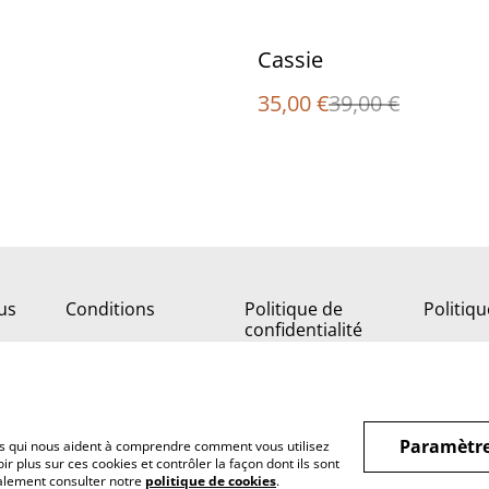
%
Cassie
35,00 €
39,00 €
us
Conditions
Politique de
Politiq
confidentialité
Paramètre
hiers qui nous aident à comprendre comment vous utilisez
r plus sur ces cookies et contrôler la façon dont ils sont
galement consulter notre
politique de cookies
.